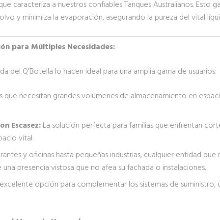
que caracteriza a nuestros confiables Tanques Australianos. Esto 
lvo y minimiza la evaporación, asegurando la pureza del vital lí
ción para Múltiples Necesidades:
ada del Q’Botella lo hacen ideal para una amplia gama de usuarios:
 que necesitan grandes volúmenes de almacenamiento en espaci
on Escasez:
La solución perfecta para familias que enfrentan cort
acio vital.
antes y oficinas hasta pequeñas industrias, cualquier entidad que
e una presencia vistosa que no afea su fachada o instalaciones.
excelente opción para complementar los sistemas de suministro, o