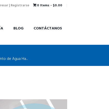
resar | Registrarse
0 Items
-
$0.00
ÍA
BLOG
CONTÁCTANOS
to de Agua Ha...