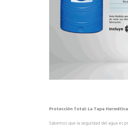
Protección Total: La Tapa Hermétic
Sabemos que la seguridad del agua es pr