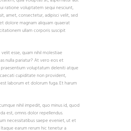
tatem, quia voluptas sit, aspernatur aut
ui ratione voluptatem sequi nesciunt,
, amet, consectetur, adipisci velit, sed
 et dolore magnam aliquam quaerat
itationem ullam corporis suscipit
velit esse, quam nihil molestiae
as nulla pariatur? At vero eos et
is praesentium voluptatum deleniti atque
bcaecati cupiditate non provident,
 id est laborum et dolorum fuga. Et harum
cumque nihil impedit, quo minus id, quod
a est, omnis dolor repellendus.
rum necessitatibus saepe eveniet, ut et
 Itaque earum rerum hic tenetur a