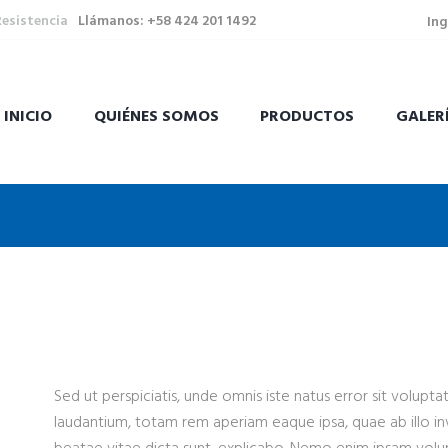
Resistencia
Llámanos: +58 424 201 1492
Ing
INICIO
QUIÉNES SOMOS
PRODUCTOS
GALER
Sed ut perspiciatis, unde omnis iste natus error sit volu
laudantium, totam rem aperiam eaque ipsa, quae ab illo inv