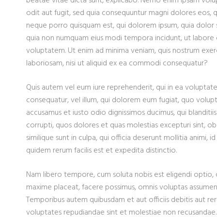
beatae vitae dicta sunt, explicabo. Nemo enim ipsam volup
odit aut fugit, sed quia consequuntur magni dolores eos, q
neque porro quisquam est, qui dolorem ipsum, quia dolor sit
quia non numquam eius modi tempora incidunt, ut labore
voluptatem. Ut enim ad minima veniam, quis nostrum exerc
laboriosam, nisi ut aliquid ex ea commodi consequatur?
Quis autem vel eum iure reprehenderit, qui in ea voluptate 
consequatur, vel illum, qui dolorem eum fugiat, quo volupt
accusamus et iusto odio dignissimos ducimus, qui blanditi
corrupti, quos dolores et quas molestias excepturi sint, o
similique sunt in culpa, qui officia deserunt mollitia animi,
quidem rerum facilis est et expedita distinctio.
Nam libero tempore, cum soluta nobis est eligendi optio, 
maxime placeat, facere possimus, omnis voluptas assumend
Temporibus autem quibusdam et aut officiis debitis aut re
voluptates repudiandae sint et molestiae non recusandae.