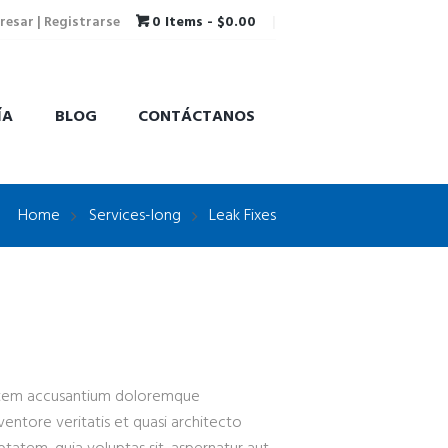
resar | Registrarse
0 Items
-
$0.00
ÍA
BLOG
CONTÁCTANOS
Home
Services-long
Leak Fixes
ptatem accusantium doloremque
entore veritatis et quasi architecto