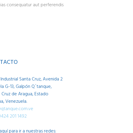
alias consequatur aut perferendis
TACTO
Industrial Santa Cruz, Avenida 2
la G-13, Galpón Q´tanque,
 Cruz de Aragua, Estado
a, Venezuela.
@qtanque.com.ve
0424 201 1492
 aquí para ir a nuestras redes: