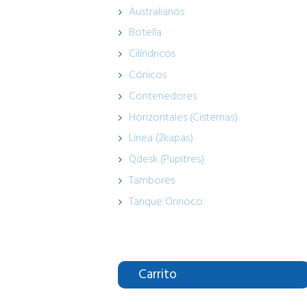
Australianos
Botella
Cilíndricos
Cónicos
Contenedores
Horizontales (Cisternas)
Línea (2kapas)
Qdesk (Pupitres)
Tambores
Tanque Orinoco
Carrito