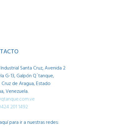
TACTO
Industrial Santa Cruz, Avenida 2
la G-13, Galpón Q´tanque,
 Cruz de Aragua, Estado
a, Venezuela.
@qtanque.com.ve
0424 201 1492
 aquí para ir a nuestras redes: