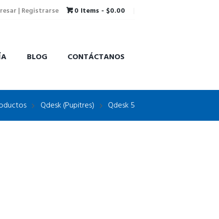
resar | Registrarse
0 Items
-
$0.00
ÍA
BLOG
CONTÁCTANOS
oductos
Qdesk (Pupitres)
Qdesk 5